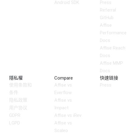
Android SDK
Press
Referral
GitHub
Affise
Performance
Docs
Affise Reach
Docs
Affise MMP
Docs
隱私權
Compare
快速链接
使用条款和
Affise vs
Press
条件
Everflow
隐私政策
Affise vs
用户协议
Impact
GDPR
Affise vs iRev
LGPD
Affise vs
Scaleo