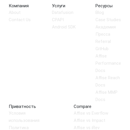
Компания
Услуги
Ресурсы
About
Datafusion
Blog
Contact Us
CPAPI
Case Studies
Android SDK
Академия
Пресса
Referral
GitHub
Affise
Performance
Docs
Affise Reach
Docs
Affise MMP
Docs
Приватность
Compare
Условия
Affise vs Everflow
использования
Affise vs Impact
Политика
Affise vs iRev