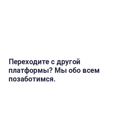
Переходите с другой
платформы?
Мы обо всем
позаботимся.
Начать работу с Affise не составит труда. Переход
всех ваших текущих кампаний на Affise Performance
полностью автоматизирован и требует всего
нескольких кликов.