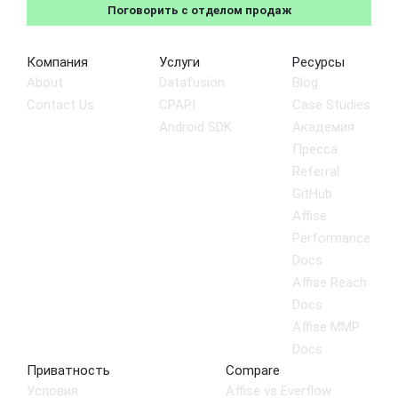
Поговорить с отделом продаж
Компания
Услуги
Ресурсы
About
Datafusion
Blog
Contact Us
CPAPI
Case Studies
Android SDK
Академия
Пресса
Referral
GitHub
Affise
Performance
Docs
Affise Reach
Docs
Affise MMP
Docs
Приватность
Compare
Условия
Affise vs Everflow