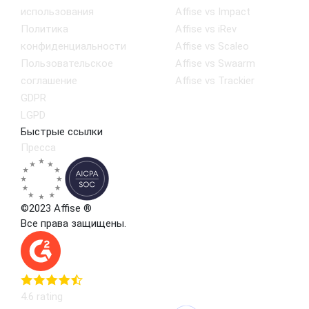
использования
Affise vs Impact
Политика
Affise vs iRev
конфиденциальности
Affise vs Scaleo
Пользовательское
Affise vs Swaarm
соглашение
Affise vs Trackier
GDPR
LGPD
Быстрые ссылки
Пресса
©2023 Affise ®
Все права защищены.
4.6 rating